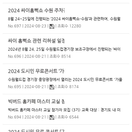
일정을 안내드리니 참고 부탁드립니다. <리허설 일정> 9월 6일(금) 1
3:00 ~ 14:00 …
2024 싸이흠뻑쇼 수원 주차장 안내(8.24~8.25)
8월 24~25일에 진행되는 ‘2024 싸이흠뻑쇼-수원’과 관련하여, 수원월
드컵경기장 부설주차장 및 인근주차장을 아래와 같이 안내하오니 이용에
No.697
2024-08-23
조회수 12280
참고하시기 바라며, 당일 행사장 인근이 매우 혼잡할 것으로 예상되오니
대중교통을 이용하여 주시기 바랍니다. 또한 안전상의 이유로 …
싸이 흠뻑쇼 관련 리허설 일정(8.22~8.24)
2024년 8월 24, 25일 수원월드컵경기장 보조구장에서 진행되는 ‘싸이
흠뻑쇼’ 콘서트 관련입니다. 본 공연 전인 22일~ 24일에 사전 음향테스
No.696
2024-08-21
조회수 8514
트와 리허설이 진행됩니다. 음향 송출 시간 · 음향 크기 등을 최소화하여
운영하고 있으나, …
2024 도시민 무료콘서트 ‘가을 달빛 스타디움’ 라인업을 공개
수원월드컵 경기장 중앙광장에서 열리는 2024 도시민 무료콘서트 '가을
달빛 스타디움'이 성큼 성큼 다가오고 있습니다!! 가을 달빛 스타디움을
No.695
2024-08-21
조회수 8174
빛내줄 라인업을 공개합니다~! 공연뿐만 아니라 경품 이벤트와 행사 부
스 등 더욱 공연을 즐길 수 있도록 열심히 준비하고 있으…
빅버드 홈카페 마스터 교실 참가자 모집 (3기)
빅버드 홈카페 마스터 교실 참가자 모집 (3기) 교육 대상 : 경기도 내 미
혼모 15명 교육 내용 : 커피 교육 (홈 카페 마스터 자격 취득 과정) 교육
No.694
2024-08-21
조회수 6544
과정 : 총 8회 (주1회 / 2시간) *세부 커리큘럼 추후 공지 교육 일정 : 20
24. 9. ~ …