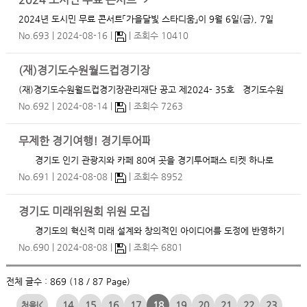
2024 도시민 무료 콘서트 「가을달빛 스타디움」 안내
2024년 도시민 무료 콘서트「가을달빛 스타디움」이 9월 6일(금), 7일
(토) 양일간 수원월드컵경기장 중앙광장 일대에서 진행됩니다. 많은 관
No.693
2024-08-16
조회수 10410
심 부탁드립니다! ○ 행 사 명 : 2024년 도시민 무료 콘서트「가을달빛
스타디움」 ○ 일 시 : 2024. 9.…
(재)경기도수원월드컵경기장관리재단 직원 채용 공고
(재)경기도수원월드컵경기장관리재단 공고 제2024- 35호 경기도수원
월드컵경기장관리재단은 경기도와 수원시에서 출연한 재단법인으로 도·
No.692
2024-08-14
조회수 7263
시민에게 행복자산으로서의 복합문화공간을 제공하기 위해 노력하는 기
관입니다. 우리 재단과 함께 미래를 열어갈 유능한 인재를 아래와 같이 모
무제한 경기여행! 경기투어패스
시고…
경기도 인기 관광지와 카페 80여 곳을 경기투어패스 티켓 하나로
끝! 경기도와 경기관광공사가 도내 관광시설 85곳을 자유롭게 이용할
No.691
2024-08-08
조회수 8952
수 있는 경기관광 통합이용권 ‘경기투어패스’를 출시했습니다. 경기투어
패스를 통해 31개 시·…
경기도 미래위원회 위원 모집
경기도의 혁신적 미래 설계와 창의적인 아이디어를 도정에 반영하기
위하여 아래와 같이 경기도지사 직속 경기도 미래위원회 위원을 모집하고
No.690
2024-08-08
조회수 6801
자 하오니, 적극적인 관심과 많은 참여 부탁드립니다. 1. 공모명 : 경기
도 미래위원회 위원 모집 2…
전체 글수 : 869 (18 / 87 Page)
14
15
16
17
18
19
20
21
22
23
|<