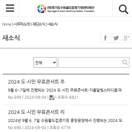
Home
>
사무처소개
>
재단소식
>
새소식
새소식
2024 도·시민 무료콘서트 주차장 안내(9.6~9.7)
9월 6~7일에 진행되는 ‘2024 도·시민 무료콘서트-가을달빛스타디움’과
관련하여, 수원월드컵경기장 부설주차장 및 임시주차장을 아래와 같이
No.699
2024-09-04
조회수 6821
안내하오니 이용에 참고하시기 바랍니다. 1. 수원월드컵경기장 부설주
차장 - 행사 전 3시간전(15:00)부터 무료 개…
2024 도·시민 무료콘서트 리허설 및 본 공연 일정(9.6~9.7)
2024년 9월 6, 7일 수원월드컵경기장 중앙광장에서 진행되는 2024 도·
시민 무료콘서트 '가을달빛 스타디움' 관련입니다. 사전 리허설 및 공연
No.698
2024-09-04
조회수 6776