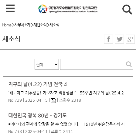
Home
>
사무처소개
>
재단소식
>
새소식
새소식
지구의 날(4.22) 기념 전국 소등행사 안내
'해보자고 기후행동! 가보자고 적응생활!' 55주년 지구의 날('25.4.2
2)을 기념하여 4.21~4.25가 기후변화주간으로 지정되었습니다. 환경을
No.739
2025-04-15
조회수 2318
위한 소중한 한걸음, 기후행동과 실천에 동참해주세요! 특히 4월 22일
화요일 저녁 8시부터 10분간 공공…
대한민국 광복 80년 – 경기도민과 함께하는 80인의 독립 영웅 
♦어머니의 편지에 답장을 할 수 없었습니다. -1910년 뤼순감옥에서 사
형, 안중근 의사- ♦간호사의 꿈을 끝내 이룰 수 없었습니다 -1020년 고
No.738
2025-04-11
조회수 2414