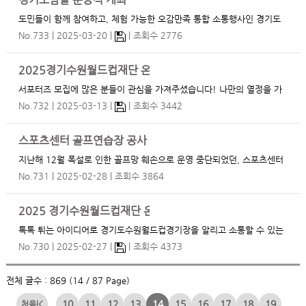
경기도담뜰 준공식 개최
도민들이 함께 참여하고, 체험 가능한 오감만족 통합 소통행사인 경기도
담뜰 준공식이 경기융합타운광장 경기도담뜰에서 개최됩니다. 일시/장소
No.733
2025-03-20
조회수 2776
: 2.25.3.22(토) 10:00 ~ 19:00 / 경기융합타운광장 경기도담뜰 …
2025경기수원월드컵재단 온라인 서포터즈 5기 합격자 발표
서포터즈 모집에 많은 분들이 관심을 가져주셨습니다! 나만의 열정을 가
지고 지원해 주신 모든 분들께 감사와 응원의 박수를 보내며 온라인 서포
No.732
2025-03-13
조회수 3442
터즈 5기 합격자를 발표합니다. 온라인 서포터즈 5기 합격자(6명) 류*
선8916 홍*우5848 김*리3157 정*우…
스포츠센터 골프연습장 공사 완료에 따른 재오픈 안내(’25. 3. 1.
지난해 12월 폭설로 인한 골프망 훼손으로 운영 중단되었던, 스포츠센터
내 골프연습장이 3개월간의 공사를 마치고 2025년 3월 1일 재오픈합니
No.731
2025-02-28
조회수 3864
다. 그동안 이용에 불편을 드린 점 진심으로 사과드리며, 재단은 앞으로
안전하고 쾌적한 스포츠센터 이용 환경을 만들기 위해 더 노…
2025 경기수원월드컵재단 온라인 서포터즈 5기 모집 안내
톡톡 튀는 아이디어로 경기도수원월드컵경기장을 알리고 소통할 수 있는
서포터즈 여러분들을 모집합니다. 많은 관심 부탁드립니다~! 1.모집인원
No.730
2025-02-27
조회수 4373
: 6명 2.모집기간 : 2025.2.27.(목) ~ 3.9.(일) 3.문의사항 : 031-259-
2044 (경기수원월드컵재단 혁신…
전체 글수 : 869 (14 / 87 Page)
10
11
12
13
14
15
16
17
18
19
|<