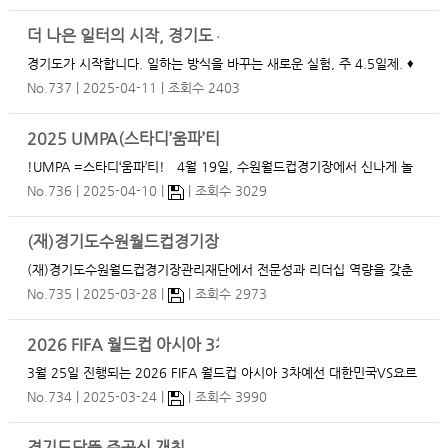
문으로 사망, 이선경 열사 - ♦아기를 누일 자리조차 펼 수 없었습니다 -1
919년 갓난 아기와 함께 투옥, 임명애 지…
더 나은 일터의 시작, 경기도 주 4.5일제
경기도가 시작합니다. 일하는 방식을 바꾸는 새로운 실험, 주 4.5일제. ♦
신청기간: 2025. 3. 19(수) ~ 4. 18(금) ♦신청대상: 경기도 소재 5인 이
No.737
2025-04-11
조회수 2403
상 300인 미만 기업 ♦자세한 내용은 경기도청 홈페이지에서 확인하세요.
함께 만드는 변화, 더 나은 일…
2025 UMPA(스타디’움파’티) 밴드페스티벌 개최 안내
!UMPA =스타디‘움파’티! 4월 19일, 수원월드컵경기장에서 신나게 놀
자! 축구만 보기엔 아쉬운 4월의 토요일, 수원월드컵경기장 중앙광장에
No.736
2025-04-10
조회수 3029
서 밴드페스티벌이 진행됩니다! UMPA - 1회차 밴드페스티벌 도·시민
여러분들이 수원월드컵경기장에 …
(재)경기도수원월드컵경기장관리재단 임원(이사·감사) 공개모
(재)경기도수원월드컵경기장관리재단에서 전문성과 리더십 역량을 갖춘
임원(이사·감사)을 다음과 같이 공개모집합니다. 1. 공모직위 및 인원 :
No.735
2025-03-28
조회수 2973
이사 7명, 감사 1명 2. 임용기간 : 임용일로부터 2년 3. 지원서류 접수
가. 접수기간 : 20…
2026 FIFA 월드컵 아시아 3차예선 대한민국VS요르단 주차안
3월 25일 진행되는 2026 FIFA 월드컵 아시아 3차예선 대한민국VS요르
단 경기시 운영되는 수원월드컵경기장 부설주차장 및 임시주차장을 아래
No.734
2025-03-24
조회수 3990
와 같이 안내하오니 이용에 참고하시기 바랍니다. …