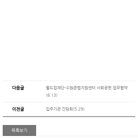
다음글
월드컵재단-수원준법지원센터 사회공헌 업무협약
(6.13)
이전글
입주기관 간담회(5.29)