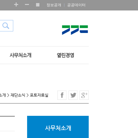
정보공개
공공데이터
사무처소개
열린경영
소개
>
재단소식
>
포토자료실
사무처소개