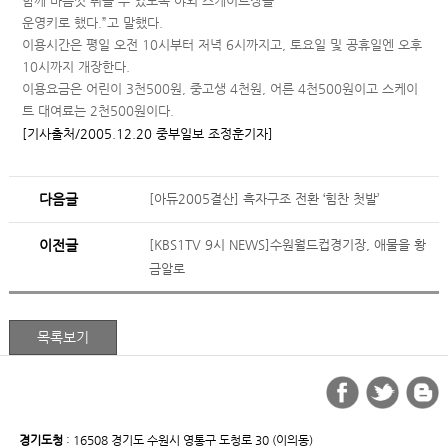
함께 마음껏 뛰놀 수 있도록 야외 스케이트장을
운영키로 했다.”고 말했다.
이용시간은 평일 오전 10시부터 저녁 6시까지고, 토요일 및 공휴일엔 오후
10시까지 개장한다.
이용요금은 어린이 3천500원, 중고생 4천원, 어른 4천500원이고 스케이
트 대여료는 2천500원이다.
[기사출처/2005.12.20 중부일보 조정훈기자]
다음글
[아듀2005결산] 흑자구조 전환 ‘힘찬 첫발’
이전글
[KBS1TV 9시 NEWS]수원월드컵경기장, 애물을 황
금알로
경기도청
: 16508 경기도 수원시 영통구 도청로 30 (이의동)