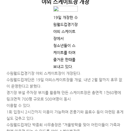
야외 스케이트장 개장
19일 개장한 수
원월드컵경기장
야외 스케이트
장에서
청소년들이 스
케이트를 타며
즐거운 한때를
보내고 있다.
수원월드컵경기장 야외 스케이트장이 개장된다.
수원월드컵재단은 19일 야외스케이트장을 개설, 내년 2월 말까지 휴무 없
이 운영한다고 밝혔다.
경기장 부설 주차장 부지를 활용해 만든 스케이트장은 총면적 1천60평에
링크면적 700평 규모로 500여명이 동시
이용할 수 있다.
1회 입장시 2시간까지 이용이 가능하며 온풍기와 음료수 등이 마련된 휴게
실도 갖추고 있다.
수원월드컵재단 박종희 사무총장은 “겨울방학을 맞아 어린이들이 가족과