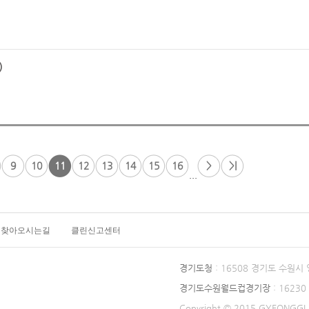
)
9
10
11
12
13
14
15
16
>
>|
...
찾아오시는길
클린신고센터
경기도청
: 16508 경기도 수원시
경기도수원월드컵경기장
: 1623
Copyright © 2015 GYEONGGI P