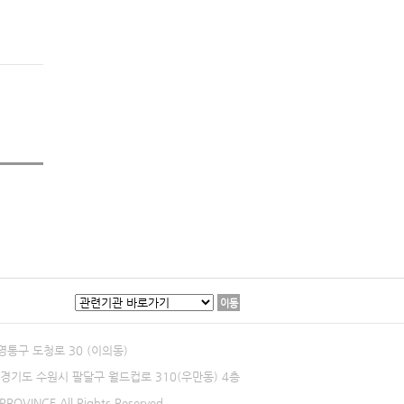
이동
 영통구 도청로 30 (이의동)
0 경기도 수원시 팔달구 월드컵로 310(우만동) 4층
ROVINCE All Rights Reserved.