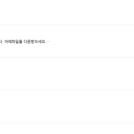
2013. 7월 ~ 9월까지 업무추진비 집행 내역입니다. 아래파일을 다운받으세요.…