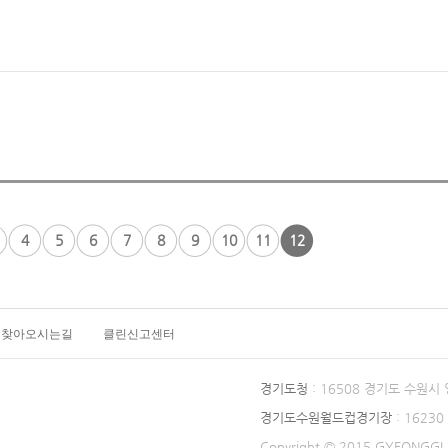
4
5
6
7
8
9
10
11
12
찾아오시는길
클린신고센터
경기도청
: 16508 경기도 수원시
경기도수원월드컵경기장
: 1623
Copyright © 2015 GYEONGGI P