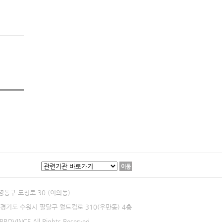
이동
 영통구 도청로 30 (이의동)
0 경기도 수원시 팔달구 월드컵로 310(우만동) 4층
ROVINCE All Rights Reserved.