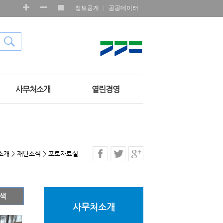
정보공개
공공데이터
사무처소개
열린경영
소개
>
재단소식
>
포토자료실
사무처소개