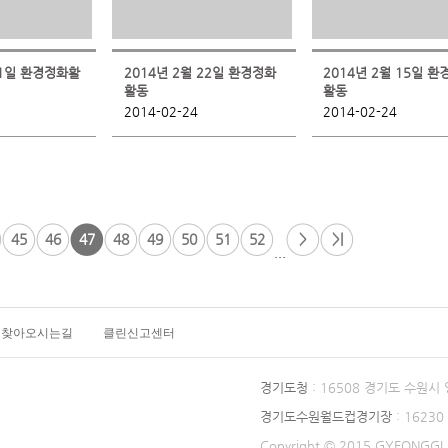
 1일 환경정화활
2014년 2월 22일 환경정화
2014년 2월 15일 
활동
활동
2014-02-24
2014-02-24
45
46
47
48
49
50
51
52
>
>|
...
찾아오시는길
클린신고센터
경기도청
: 16508 경기도 수원시
경기도수원월드컵경기장
: 1623
Copyright © 2015 GYEONGGI P