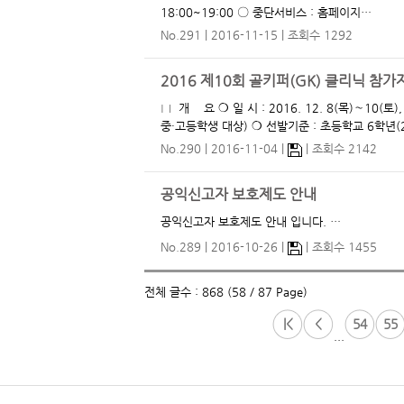
18:00~19:00 〇 중단서비스 : 홈페이지…
No.291
2016-11-15
조회수 1292
2016 제10회 골키퍼(GK) 클리닉 참
□ 개 요 ❍ 일 시 : 2016. 12. 8(목)∼10(토), 2박 3일(3일간) ❍ 장 소 : 경기도수원월드컵경기장 인조1, 2구장 ❍ 대 상 : 40명(초6·
중·고등학생 대상) ❍ 선발기준 : 초등
No.290
2016-11-04
조회수 2142
공익신고자 보호제도 안내
공익신고자 보호제도 안내 입니다. …
No.289
2016-10-26
조회수 1455
전체 글수 : 868 (58 / 87 Page)
|<
<
54
55
...