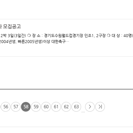
가자 모집공고
학교 6학년(2004년생, 빠른2005년생)이상 대한축구…
56
57
58
59
60
61
62
63
>
>|
...