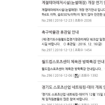
계절테마레저시설(눈썰매장) 개장 연기 안내(
계절테마레저시설(눈썰매장) 개장 연기안내 입니다. 당초 눈썰매장 개장이 2016.12.23(금)이오나, 동계 고온의 날씨로 제설조건(
하4도 이하,
No.298
2016-12-23
조회수 2036
축구박물관 휴관일 안내
(재)경기도수원월드컵경기장관리재단 워크샵 일정으로 인해 축구박물관이 
No.297
2016-12-13
조회수 1454
월드컵스포츠센터 체육관 방학특강 안내
월드컵
No.296
2016-12-06
조회수 1392
경기도 스포츠산업 네트워킹-데이 개최 
‘경기도 스포츠산업 네트워킹-데이‘가 12월 15일 오후 3시
체 임직원분들의 많은 참여 바랍니다. …
No.295
2016-12-02
조회수 1532