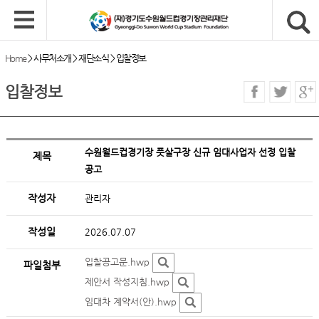
Home
>
사무처소개
>
재단소식
>
입찰정보
입찰정보
수원월드컵경기장 풋살구장 신규 임대사업자 선정 입찰
제목
공고
작성자
관리자
작성일
2026.07.07
입찰공고문.hwp
파일첨부
제안서 작성지침.hwp
임대차 계약서(안).hwp