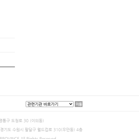
이동
 영통구 도청로 30 (이의동)
0 경기도 수원시 팔달구 월드컵로 310(우만동) 4층
ROVINCE All Rights Reserved.