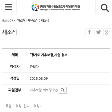
Home
>
사무처소개
>
재단소식
>
새소식
새소식
제목
「경기도 기후보험」사업 홍보
작성자
관리자
작성일
2026.06.09
파일첨부
기후보험 세로형.jpg
폭염도 걱정, 한파도 걱정?