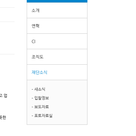
소개
연혁
CI
조직도
재단소식
– 새소식
고 업
– 입찰정보
– 보도자료
– 포토자료실
뜻한