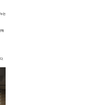
나누는
력해
다.