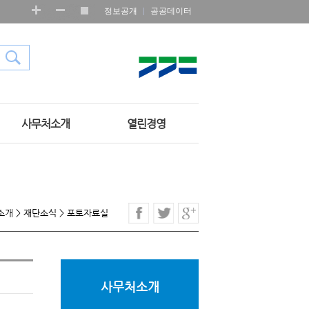
정보공개
공공데이터
사무처소개
열린경영
소개
>
재단소식
>
포토자료실
사무처소개