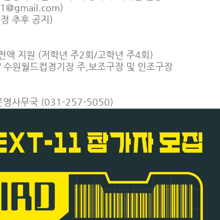
mail.com)
정 추후 공지)
액 지원 (저학년 주2회/고학년 주4회)
2. / 수원월드컵경기장 주,보조구장 및 인조구장
운영사무국 (031-257-5050)