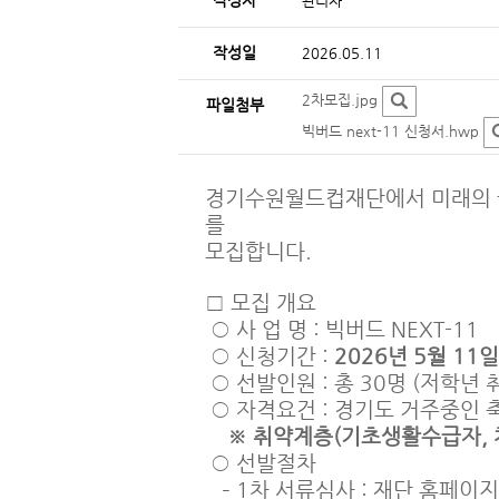
작성자
관리자
작성일
2026.05.11
2차모집.jpg
파일첨부
빅버드 next-11 신청서.hwp
경기수원월드컵재단에서 미래의 국가
를
모집합니다.
□ 모집 개요
○ 사 업 명 : 빅버드 NEXT-11
○ 신청기간 :
2026년 5월 11일
○ 선발인원 : 총 30명 (저학년 
○ 자격요건 : 경기도 거주중인 축
※ 취약계층(기초생활수급자, 차
○ 선발절차
– 1차 서류심사 : 재단 홈페이