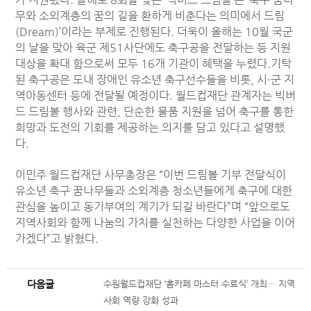
무와 소외계층의 꿈의 길을 환하게 비춘다는 의미에서 드림
(Dream)’이라는 부제로 진행된다.
더욱이 올해는 10월 국군
의 날을 맞아 육군 제51사단에도 축구공을 전달하는 등 지원
대상을 확대 함으로써 모두 16개 기관이 혜택을 누렸다.
기탁
된 축구공은 도내 장애인 유소년 축구선수들을 비롯, 시·군 지
역아동센터 등에 전달될 예정이다.
월드컵재단 관계자는 빅버
드 드림볼 행사와 관련, 단순한 물품 지원을 넘어 축구를 통한
희망과 도전의 기회를 제공하는 의지를 담고 있다고 설명했
다.
이민주 월드컵재단 사무총장은 “이번 드림볼 기부 전달식이
유소년 축구 꿈나무들과 소외계층 청소년들에게 축구에 대한
관심을 높이고 동기부여의 계기가 되길 바란다”며 “앞으로도
지역사회와 함께 나눔의 가치를 실천하는 다양한 사업을 이어
가겠다”고 밝혔다.
다음글
수원월드컵재단 ‘홈카페 마스터 수료식’ 개최… 지역
사회 역량 강화 성과