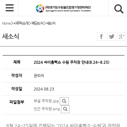
Home
>
사무처소개
>
재단소식
>
새소식
새소식
제목
2024 싸이흠뻑쇼 수원 주차장 안내(8.24~8.25)
작성자
관리자
작성일
2024.08.23
부설 주차장.jpg
파일첨부
인근 주차장.png
8월 24~25일에 진행되는 ‘2024 싸이흠뻑쇼-수원’과 관련하