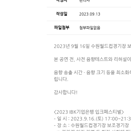
작성자
관리자
작성일
2023.09.13
파일첨부
첨부파일없음
2023년 9월 16일 수원월드컵경기장 
본 공연 전, 사전 음향테스트와 리허설
음향 송출 시간 · 음향 크기 등을 최소
립니다.
감사합니다!
<2023 IBK기업은행 입크페스티벌>
– 일 시 : 2023.9.16.(토) 17:00~21:
– 장 소 : 수원월드컵경기장 보조경기장