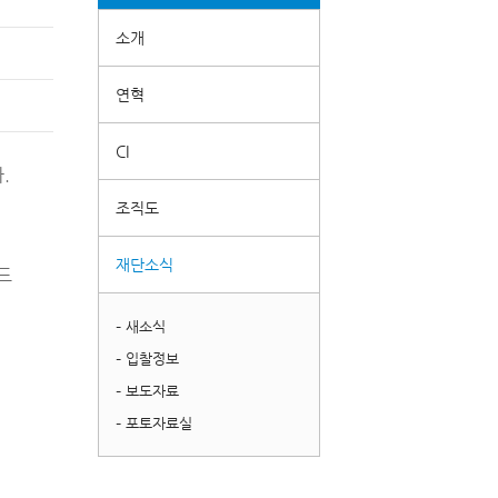
소개
연혁
CI
.
조직도
재단소식
드
– 새소식
– 입찰정보
– 보도자료
– 포토자료실