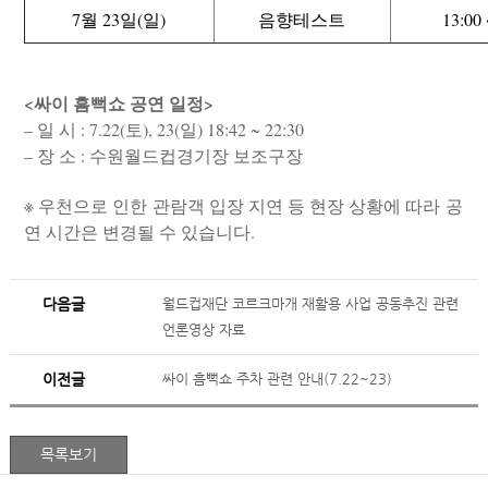
7월 23일(일)
음향테스트
13:00
<싸이 흠뻑쇼 공연 일정>
– 일 시 : 7.22(토), 23(일) 18:42 ~ 22:30
– 장 소 : 수원월드컵경기장 보조구장
※ 우천으로 인한 관람객 입장 지연 등 현장 상황에 따라 공
연 시간은 변경될 수 있습니다.
다음글
월드컵재단 코르크마개 재활용 사업 공동추진 관련
언론영상 자료
이전글
싸이 흠뻑쇼 주차 관련 안내(7.22~23)