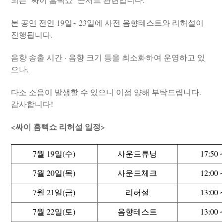
본 공연 전인 19일~ 23일에 사전 음향테스트와 리허설이
진행됩니다.
음향 송출 시간 · 음향 크기 등을 최소화하여 운영하고 있
으나,
다소 소음이 발생할 수 있으니 이점 양해 부탁드립니다.
감사합니다!
<싸이 흠뻑쇼 리허설 일정>
7월 19일(수)
사운드튜닝
17:50 
7월 20일(목)
사운드체크
12:00 
7월 21일(금)
리허설
13:00 
7월 22일(토)
음향테스트
13:00 