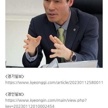
<경기일보>
https://www.kyeonggi.com/article/20230112580011
<경인일보>
https://www.kyeongin.com/main/view.php?
key=20230112010002454