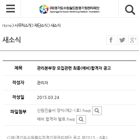
Home
>
사무처소개
>
재단소식
>
새소식
새소식
제목
관리본부장 모집관련 최종(예비)합격자 공고
작성자
관리자
작성일
2015.03.24
신원진술서 양식(제2-1호).hwp
파일첨부
예비 합격자 발표.hwp
<(재)경기도수원월드컵경기장관리재단 공고 제2015 – 8호>