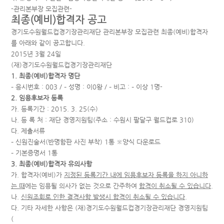
-관리본부장 모집관련-
최종(예비)합격자 공고
경기도수원월드컵경기장관리재단 관리본부장 모집관련 최종(예비)합격자
를 아래와 같이 공고합니다.
2015년 3월 24일
(재)경기도수원월드컵경기장관리재단
1. 최종(예비)합격자 명단
– 응시번호 : 003 / – 성명 : 이0왕 / – 비고 : – 이상 1명-
2. 임용후보자 등록
가. 등록기간 : 2015. 3. 25(수)
나. 등 록 처 : 재단 경영지원팀(주소 : 수원시 팔달구 월드컵로 310)
다. 제출서류
– 신원진술서(반명함판 사진 부착) 1통 ※양식 다운로드
– 기본증명서 1통
3. 최종(예비)합격자 유의사항
가. 합격자(예비)가
지정된 등록기간 내에 임용후보자 등록을 하지 아니
하
는
때
에는 임용될 의사가 없는 것으로 간주하여
합격이 취소될 수 있
습니다
.
나.
신원조회로 인한 결격사항 발생시 합격이 취소될 수 있습니다
.
다. 기타 자세한 사항은 (재)경기도수원월드컵경기장관리재단 경영지원팀
(