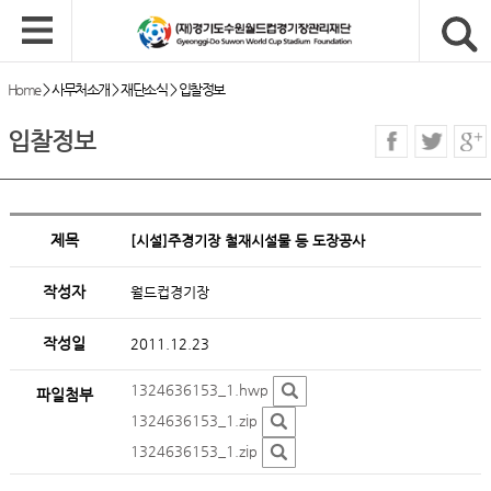
Home
>
사무처소개
>
재단소식
>
입찰정보
입찰정보
제목
[시설]주경기장 철재시설물 등 도장공사
작성자
월드컵경기장
작성일
2011.12.23
1324636153_1.hwp
파일첨부
1324636153_1.zip
1324636153_1.zip