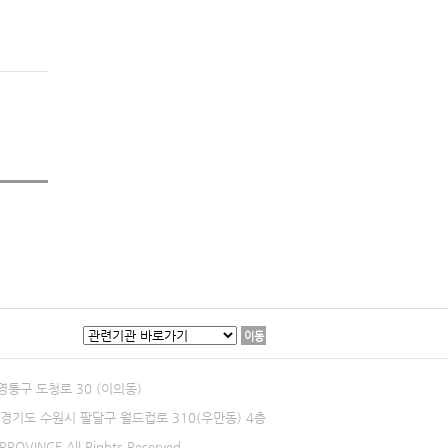
이동
 영통구 도청로 30 (이의동)
0 경기도 수원시 팔달구 월드컵로 310(우만동) 4층
ROVINCE All Rights Reserved.