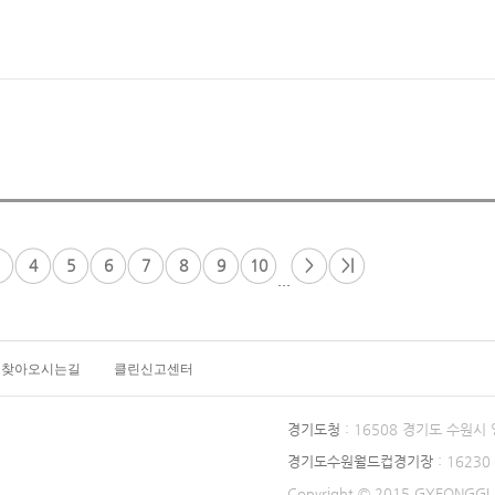
4
5
6
7
8
9
10
>
>|
...
찾아오시는길
클린신고센터
경기도청
: 16508 경기도 수원시
경기도수원월드컵경기장
: 1623
Copyright © 2015 GYEONGGI P