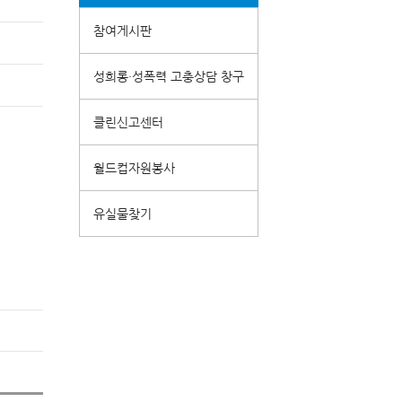
참여게시판
성희롱·성폭력 고충상담 창구
클린신고센터
월드컵자원봉사
유실물찾기