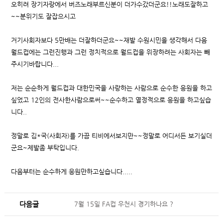
오히려 장기자랑에서 버즈노래부르신분이 더가수갔더군요!!노래도잘하고
~~분위기도 잘잡으시고
거기사회자보다 5만배는 더잘하더군요~~재발 수원시민을 생각해서 다음
월드컵에는 그런진행과 그런 정치적으로 월드컵을 위장하려는 사회자는 빼
주시기바랍니다...
저는 순순하게 월드컵과 대한민국을 사랑하는 사람으로 순수한 응원을 하고
싶었고 12인의 전사한사람으로써~~순수하고 열정적으로 응원을 하고싶습
니다..
정말로 김*국(사회자)를 가끔 티비에서보지만~~정말로 어디서든 보기실더
군요~제발좀 부탁입니다.
다음부터는 순수하게 응원만하고싶습니다.....
다음글
7월 15일 FA컵 우천시 경기하나요 ?