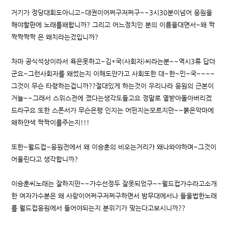
거기가 정당대회도아니고~대권이어쩌구저쩌구~~3시30분이넘어 응원을
해야할판에 노래를왜합니까? 그리고 어느정치인 분의 이름을대면서~왜 짝
짝짝짝짝 은 왜치라는겄입니까?
차마 공식석상이라서 욕은못하고~김*국(사회자)씨라는분~~역시3류 답더
군요~그런사회자를 왜썼는지 이해도안가고 사회또한 대~한~민~국~~~~
그것이 무슨 타령하는겁니까??절대있게 하는것이 우리나라 응원의 근본이
거늘~~그래서 스위스전에 졌다는생각도들고요 정말로 열받아돌아버리겠
드라구요 또한 스폰서가 무슨은행 인지는 어떤지는모르지만~~붉은악마에
왜하얀색 짝짝이를주는지!!!
또한~월드컵~응원전에서 왜 이승훈의 비오는거리가 왜나와야하며~그것이
어울린다고 생각합니까?
이승훈씨노래는 잘하지만~~가수선정두 잘못되었구~~월드컵가수라고소개
한 여자가수분은 왜 사랑이어쩌구저쩌구하면서 밤무대에서나 들을법한노래
를 월드컵응원에서 들어야되는지 분위기가 맞는다고보시니까??