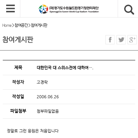
Home
>
참여공간
>
참여게시판
참여게시판
제목
대한민국 대 스위스전에 대하여….
작성자
고경락
작성일
2006.06.26
파일첨부
첨부파일없음
정말로 그런 응원은 처음입니다