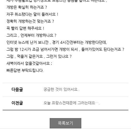
제가 수원월드컵 경기장으로 프랑스전 응원을 갈려고 하는데요 ,
개방은 확실히 하는거죠 ?
자꾸 취소됐다는 말이 들려서요 !
정확히 개방하는것 맞는거죠 ?
꼭 빨리 답변 해주세요 !
그리고 , 언제부터 개방하나요 ?
인터넷 뉴스에 난거 보니깐 , 경기 4시간전부터는 개방한다던데,
그럼 밤 12시가 조금 넘어서가면 개방이 되서 , 들어가있어도 된다는거죠 ?
그럼 , 먹을거 같은거요 , 그런거 있나요 ?
새벽이라서 없을것같아서요 ;
빠른답변 부탁드립니다.
다음글
궁금한 것이 있어서요..
이전글
오늘 프랑스전때문에 그러는데요….