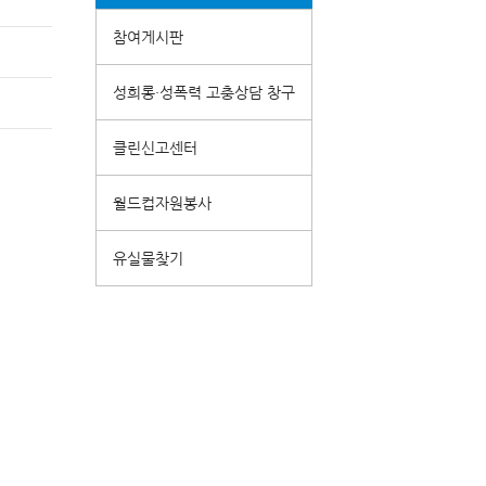
참여게시판
성희롱·성폭력 고충상담 창구
클린신고센터
월드컵자원봉사
유실물찾기