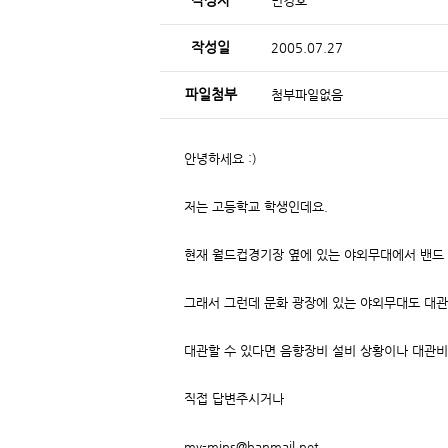
작성자
민경호
작성일
2005.07.27
파일첨부
첨부파일없음
안녕하세요 :)
저는 고등학교 학생인데요.
현재 월드컵경기장 옆에 있는 야외무대에서 밴드 
그래서 그런데 문화 광장에 있는 야외무대도 대관
대관할 수 있다면 음향장비 설비 상황이나 대관비
직접 답변주시거나
my-mins@hanmail.net