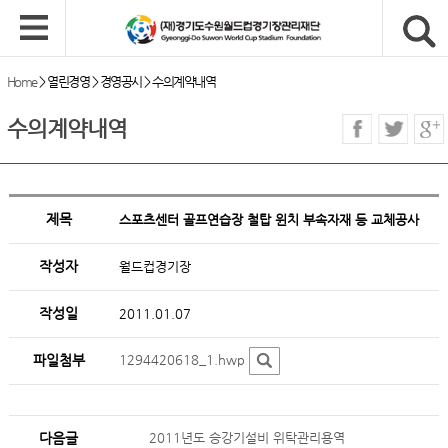
Home
>
열린경영
>
경영공시
>
수의계약내역
수의계약내역
제목
스포츠센터 골프연습장 철탑 윈치 부속자재 등 교체공사
작성자
월드컵경기장
작성일
2011.01.07
파일첨부
1294420618_1.hwp
다음글
2011년도 승강기설비 위탁관리용역